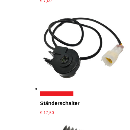
€
7,00
In den Warenkorb
Ständerschalter
€
17,50