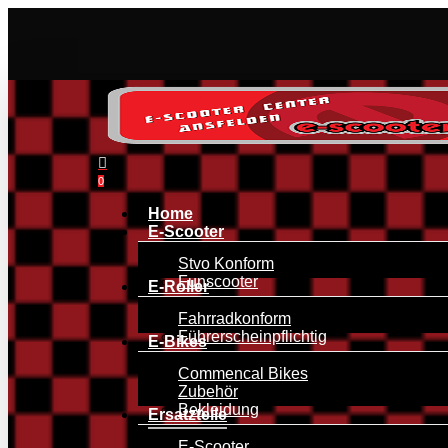
Skip
to
main
content
search
0
Menu
Home
E-Scooter
Stvo Konform
Funscooter
E-Roller
Fahrradkonform
Führerscheinpflichtig
E-Bikes
Commencal Bikes
Zubehör
Bekleidung
Ersatzteile
E-Scooter