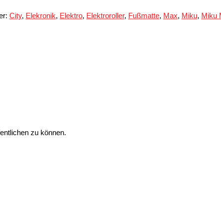
er:
City
,
Elekronik
,
Elektro
,
Elektroroller
,
Fußmatte
,
Max
,
Miku
,
Miku
entlichen zu können.