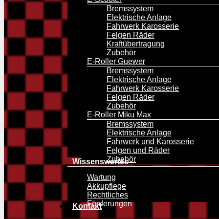
Bremssystem
Elektrische Anlage
Fahrwerk Karosserie
Felgen Räder
Kraftübertragung
Zubehör
E-Roller Guewer
Bremssystem
Elektrische Anlage
Fahrwerk Karosserie
Felgen Räder
Zubehör
E-Roller Miku Max
Bremssystem
Elektrische Anlage
Fahrwerk und Karosserie
Felgen und Räder
Zubehör
Wissenswertes
Wartung
Akkupflege
Rechtliches
Hit enter to search or ESC to close
Förderungen
Kontakt