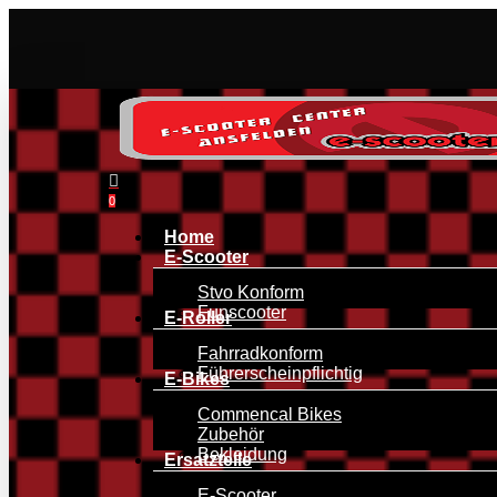
Skip
to
main
content
search
0
Menu
Home
E-Scooter
Stvo Konform
Funscooter
E-Roller
Fahrradkonform
Führerscheinpflichtig
E-Bikes
Commencal Bikes
Zubehör
Bekleidung
Ersatzteile
E-Scooter